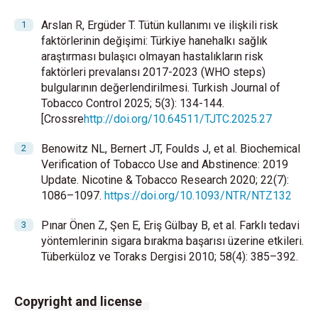
Arslan R, Ergüder T. Tütün kullanımı ve ilişkili risk
faktörlerinin değişimi: Türkiye hanehalkı sağlık
araştırması bulaşıcı olmayan hastalıkların risk
faktörleri prevalansı 2017-2023 (WHO steps)
bulgularının değerlendirilmesi. Turkish Journal of
Tobacco Control 2025; 5(3): 134-144.
[Crossre
http://doi.org/10.64511/TJTC.2025.27
Benowitz NL, Bernert JT, Foulds J, et al. Biochemical
Verification of Tobacco Use and Abstinence: 2019
Update. Nicotine & Tobacco Research 2020; 22(7):
1086–1097.
https://doi.org/10.1093/NTR/NTZ132
Pınar Önen Z, Şen E, Eriş Gülbay B, et al. Farklı tedavi
yöntemlerinin sigara bırakma başarısı üzerine etkileri.
Tüberküloz ve Toraks Dergisi 2010; 58(4): 385–392.
Copyright and license