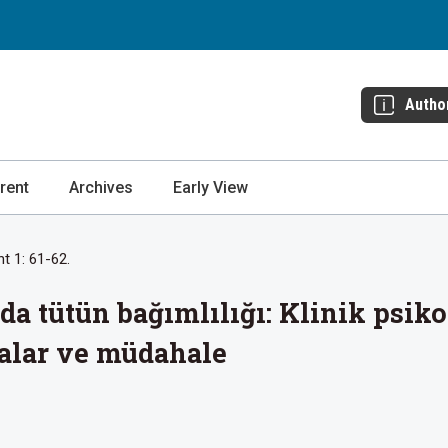
Autho
rent
Archives
Early View
t 1: 61-62.
a tütün bağımlılığı: Klinik psiko
alar ve müdahale