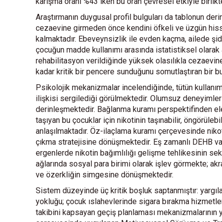
karışma oranı %43 iken bu oran çevresel etkiyle birlik
Araştırmanın duygusal profil bulguları da tablonun deri
cezaevine girmeden önce kendini öfkeli ve üzgün hisse
kalmaktadır. Ebeveynsizlik ile evden kaçma, ailede şi
çocuğun madde kullanımı arasında istatistiksel olarak an
rehabilitasyon verildiğinde yüksek olasılıkla cezaev
kadar kritik bir pencere sunduğunu somutlaştıran bir b
Psikolojik mekanizmalar incelendiğinde, tütün kullanı
ilişkisi sergilediği görülmektedir. Olumsuz deneyimler
derinleşmektedir. Bağlanma kuramı perspektifinden ele
taşıyan bu çocuklar için nikotinin taşınabilir, öngörülebi
anlaşılmaktadır. Öz-ilaçlama kuramı çerçevesinde nikoti
çıkma stratejisine dönüşmektedir. Eş zamanlı DEHB varlı
ergenlerde nikotin bağımlılığı gelişme tehlikesinin sek
ağlarında sosyal para birimi olarak işlev görmekte; ak
ve özerkliğin simgesine dönüşmektedir.
Sistem düzeyinde üç kritik boşluk saptanmıştır: yargı
yokluğu; çocuk ıslahevlerinde sigara bırakma hizmetleri
takibini kapsayan geçiş planlaması mekanizmalarının yet