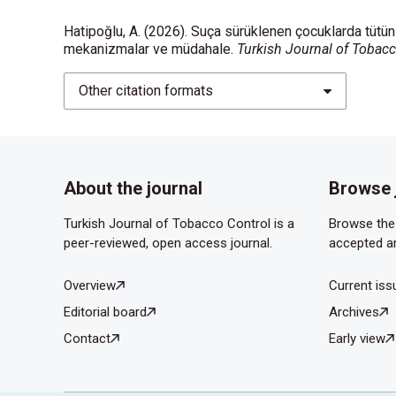
Hatipoğlu, A. (2026). Suça sürüklenen çocuklarda tütün 
mekanizmalar ve müdahale.
Turkish Journal of Tobacc
Other citation formats
About the journal
Browse 
Turkish Journal of Tobacco Control is a
Browse the 
peer-reviewed, open access journal.
accepted ar
Overview
Current iss
Editorial board
Archives
Contact
Early view