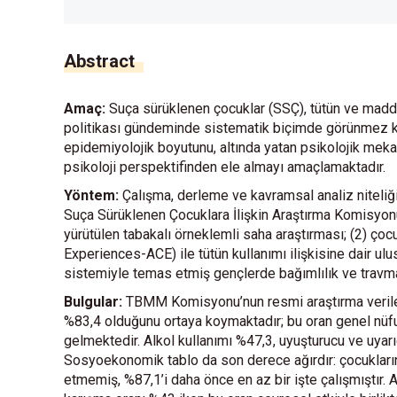
Abstract
Amaç:
Suça sürüklenen çocuklar (SSÇ), tütün ve madde 
politikası gündeminde sistematik biçimde görünmez kalan
epidemiyolojik boyutunu, altında yatan psikolojik meka
psikoloji perspektifinden ele almayı amaçlamaktadır.
Yöntem:
Çalışma, derleme ve kavramsal analiz niteliğ
Suça Sürüklenen Çocuklara İlişkin Araştırma Komisyonu
yürütülen tabakalı örneklemli saha araştırması; (2) ç
Experiences-ACE) ile tütün kullanımı ilişkisine dair ul
sistemiyle temas etmiş gençlerde bağımlılık ve travma m
Bulgular:
TBMM Komisyonu’nun resmi araştırma verileri
%83,4 olduğunu ortaya koymaktadır; bu oran genel nüfu
gelmektedir. Alkol kullanımı %47,3, uyuşturucu ve uya
Sosyoekonomik tablo da son derece ağırdır: çocukların
etmemiş, %87,1’i daha önce en az bir işte çalışmıştır. 