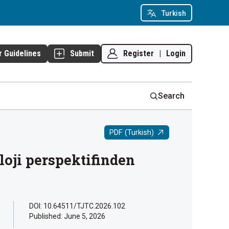
Turkish
Register
|
Login
r Guidelines
Submit
Search
PDF (Turkish)
loji perspektifinden
DOI: 10.64511/TJTC.2026.102
Published:
June 5, 2026