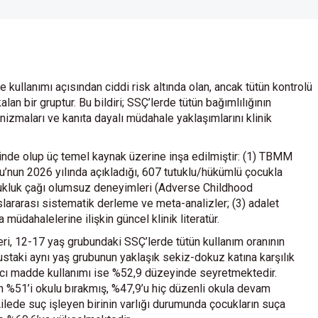
kullanımı açısından ciddi risk altında olan, ancak tütün kontrolü
 bir gruptur. Bu bildiri; SSÇ’lerde tütün bağımlılığının
nizmaları ve kanıta dayalı müdahale yaklaşımlarını klinik
inde olup üç temel kaynak üzerine inşa edilmiştir: (1) TBMM
’nun 2026 yılında açıkladığı, 607 tutuklu/hükümlü çocukla
ocukluk çağı olumsuz deneyimleri (Adverse Childhood
uslararası sistematik derleme ve meta-analizler; (3) adalet
üdahalelerine ilişkin güncel klinik literatür.
, 12-17 yaş grubundaki SSÇ’lerde tütün kullanım oranının
staki aynı yaş grubunun yaklaşık sekiz-dokuz katına karşılık
rıcı madde kullanımı ise %52,9 düzeyinde seyretmektedir.
 %51’i okulu bırakmış, %47,9’u hiç düzenli okula devam
Ailede suç işleyen birinin varlığı durumunda çocukların suça