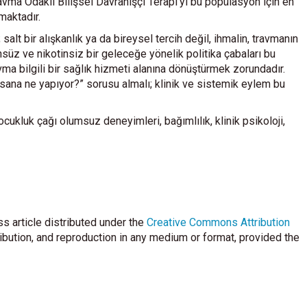
a Odaklı Bilişsel Davranışçı Terapi’yi bu popülasyon için en
maktadır.
alt bir alışkanlık ya da bireysel tercih değil, ihmalin, travmanın
süz ve nikotinsiz bir geleceğe yönelik politika çabaları bu
ma bilgili bir sağlık hizmeti alanına dönüştürmek zorundadır.
sana ne yapıyor?” sorusu almalı; klinik ve sistemik eylem bu
cukluk çağı olumsuz deneyimleri, bağımlılık, klinik psikoloji,
s article distributed under the
Creative Commons Attribution
ribution, and reproduction in any medium or format, provided the