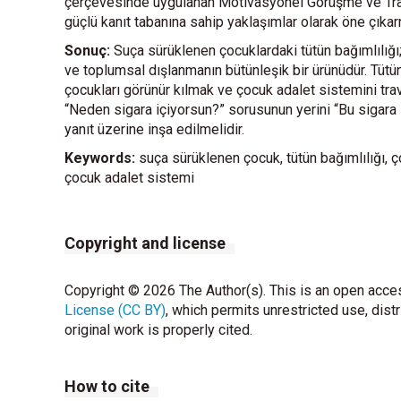
çerçevesinde uygulanan Motivasyonel Görüşme ve Travm
güçlü kanıt tabanına sahip yaklaşımlar olarak öne çıkar
Sonuç:
Suça sürüklenen çocuklardaki tütün bağımlılığı; s
ve toplumsal dışlanmanın bütünleşik bir ürünüdür. Tütün
çocukları görünür kılmak ve çocuk adalet sistemini trav
“Neden sigara içiyorsun?” sorusunun yerini “Bu sigara 
yanıt üzerine inşa edilmelidir.
Keywords:
suça sürüklenen çocuk, tütün bağımlılığı, ço
çocuk adalet sistemi
Copyright and license
Copyright © 2026 The Author(s). This is an open acces
License (CC BY)
, which permits unrestricted use, dist
original work is properly cited.
How to cite