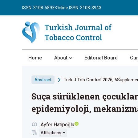
ISSN: 3108-589X
Online ISSN: 3108-3943
Home
About
Editorial Board
Cur
About the Journal
Turk J Tob Control 2026; 6Supplemen
Abstract
Author Guidelines
Suça sürüklenen çocuklard
Review Process
Publication Ethics
epidemiyoloji, mekanizm
Submission
Ayfer Hatipoğlu
Privacy Statement
Affiliations