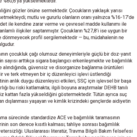
te %60,6’ya yükselmektedir.
nliğini gözler önüne sermektedir. Çocukların yaklaşık yarısı
tmekteydi; mutlu ve gururlu olanların oranı yalnızca %16-17’de
ddet ile kendine zarar verme ve çevresel madde kullanımı ile
lamlı ilişkiler saptanmıştır. Çocukların %27,8’i ise uygun bir
ine dönmeyecek profil sergilemektedir — bu, müdahalenin ne
ulgudur.
mının çocukluk çağı olumsuz deneyimleriyle güçlü bir doz-yanıt
in sayısı arttıkça sigara başlangıcı erkenleşmekte ve bağımlılık
 alındığında, güvensiz ve disorganize bağlanma örüntüleri
lir ve terk etmeyen bir iç düzenleyici işlevi üstlendiği
nin anlık duygu düzenleyici etkileri, SSÇ için işlevsel bir başa
ğı bu riski katlamakta; ilgili boyuna araştırmalar DEHB tanılı
iz kattan fazla yükseldiğini göstermektedir. Tütün ayrıca suç
ran dışlanması yaşayan ve kimlik krizindeki gençlerde aidiyetin
lama sürecinde standardize ACE ve bağımlılık taramasının
nin son derece kısıtlı kalması; tahliye sonrası bağımlılık
ersizliği. Uluslararası literatür, Travma Bilgili Bakım felsefesi