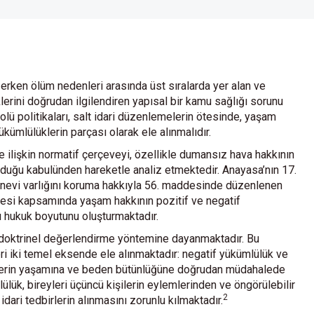
e erken ölüm nedenleri arasında üst sıralarda yer alan ve
erini doğrudan ilgilendiren yapısal bir kamu sağlığı sorunu
lü politikaları, salt idari düzenlemelerin ötesinde, yaşam
kümlülüklerin parçası olarak ele alınmalıdır.
ne ilişkin normatif çerçeveyi, özellikle dumansız hava hakkının
duğu kabulünden hareketle analiz etmektedir. Anayasa’nın 17.
nevi varlığını koruma hakkıyla 56. maddesinde düzenlenen
ddesi kapsamında yaşam hakkının pozitif ve negatif
ı hukuk boyutunu oluşturmaktadır.
ve doktrinel değerlendirme yöntemine dayanmaktadır. Bu
ri iki temel eksende ele alınmaktadır: negatif yükümlülük ve
eylerin yaşamına ve beden bütünlüğüne doğrudan müdahalede
lük, bireyleri üçüncü kişilerin eylemlerinden ve öngörülebilir
2
dari tedbirlerin alınmasını zorunlu kılmaktadır.