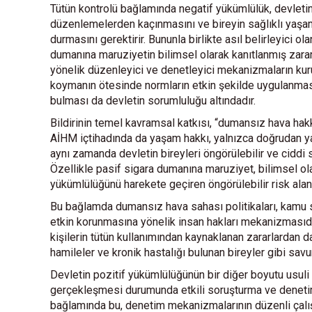
Tütün kontrolü bağlamında negatif yükümlülük, devletin
düzenlemelerden kaçınmasını ve bireyin sağlıklı yaş
durmasını gerektirir. Bununla birlikte asıl belirleyici o
dumanına maruziyetin bilimsel olarak kanıtlanmış zararl
yönelik düzenleyici ve denetleyici mekanizmaların kuru
koymanın ötesinde normların etkin şekilde uygulanması, 
bulması da devletin sorumluluğu altındadır.
Bildirinin temel kavramsal katkısı, “dumansız hava hakk
AİHM içtihadında da yaşam hakkı, yalnızca doğrudan 
aynı zamanda devletin bireyleri öngörülebilir ve ciddi
Özellikle pasif sigara dumanına maruziyet, bilimsel ola
yükümlülüğünü harekete geçiren öngörülebilir risk alan
Bu bağlamda dumansız hava sahası politikaları, kamu 
etkin korunmasına yönelik insan hakları mekanizmasıdır
kişilerin tütün kullanımından kaynaklanan zararlardan 
hamileler ve kronik hastalığı bulunan bireyler gibi s
Devletin pozitif yükümlülüğünün bir diğer boyutu usuli 
gerçekleşmesi durumunda etkili soruşturma ve denetim 
bağlamında bu, denetim mekanizmalarının düzenli çalışm