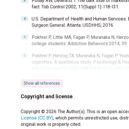
Pollay RW, Dewhirst T. The dark side of marketi
fact. Tob Control 2002; 11(Suppl 1): I18-I31.
U.S. Department of Health and Human Services. 
Surgeon General. Atlanta: USDHHS; 2016.
Pokhrel P, Little MA, Fagan P, Muranaka N, Herz
college students. Addictive Behaviors 2014; 39
Pokhrel P, Herzog TA, Muranaka N, Fagan P. Young 
cigarettes: A qualitative study. Psychology & He
https://doi.org/10.1080/08870446.2015.10611
Vassey J, Metayer C, Kennedy CJ, et al. #Spons
Show all references
influencers and e-cigarette marketing. Nicotine
Copyright and license
Copyright © 2026 The Author(s). This is an open acces
License (CC BY)
, which permits unrestricted use, dist
original work is properly cited.