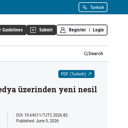
Turkish
Register
|
Login
r Guidelines
Submit
Search
PDF (Turkish)
edya üzerinden yeni nesil
DOI: 10.64511/TJTC.2026.82
Published:
June 5, 2026