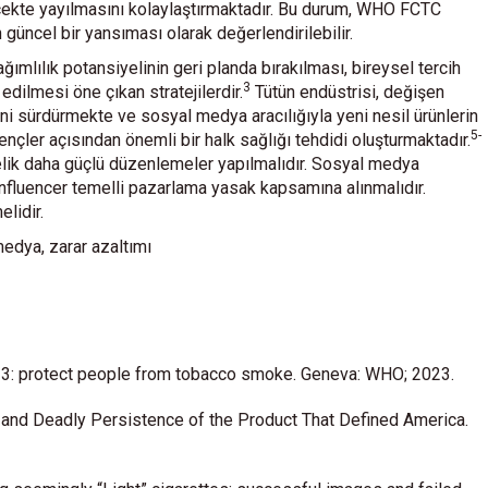
çekte yayılmasını kolaylaştırmaktadır. Bu durum, WHO FCTC
üncel bir yansıması olarak değerlendirilebilir.
ğımlılık potansiyelinin geri planda bırakılması, bireysel tercih
3
edilmesi öne çıkan stratejilerdir.
Tütün endüstrisi, değişen
ni sürdürmekte ve sosyal medya aracılığıyla yeni nesil ürünlerin
5-
nçler açısından önemli bir halk sağlığı tehdidi oluşturmaktadır.
nelik daha güçlü düzenlemeler yapılmalıdır. Sosyal medya
 Influencer temelli pazarlama yasak kapsamına alınmalıdır.
elidir.
medya, zarar azaltımı
23: protect people from tobacco smoke. Geneva: WHO; 2023.
l, and Deadly Persistence of the Product That Defined America.