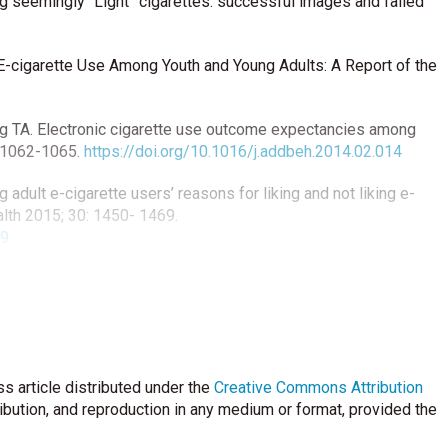
ng seemingly “Light” cigarettes: successful images and failed
E-cigarette Use Among Youth and Young Adults: A Report of the
og TA. Electronic cigarette use outcome expectancies among
: 1062-1065.
https://doi.org/10.1016/j.addbeh.2014.02.014
adult e-cigarette users’ reasons for liking and not liking e-
alth 2015; 30: 1450- 1469.
29
oredByJuul: examining the relationship between social media
 Tob Res 2022; 24(11): 1785-1792.
s article distributed under the
Creative Commons Attribution
ribution, and reproduction in any medium or format, provided the