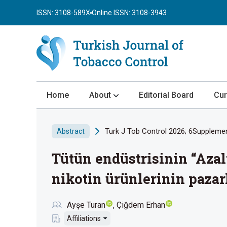
ISSN: 3108-589X
Online ISSN: 3108-3943
Home
About
Editorial Board
Cur
About the Journal
Turk J Tob Control 2026; 6Supplemen
Abstract
Author Guidelines
Tütün endüstrisinin “Azal
Review Process
Publication Ethics
nikotin ürünlerinin pazar
Submission
Ayşe Turan
Çiğdem Erhan
Privacy Statement
Affiliations