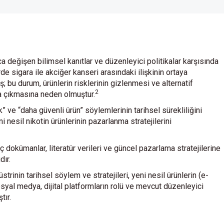
a değişen bilimsel kanıtlar ve düzenleyici politikalar karşısında
de sigara ile akciğer kanseri arasındaki ilişkinin ortaya
ş; bu durum, ürünlerin risklerinin gizlenmesi ve alternatif
2
aya çıkmasına neden olmuştur.
k” ve “daha güvenli ürün” söylemlerinin tarihsel sürekliliğini
sil nikotin ürünlerinin pazarlanma stratejilerini
ç dokümanlar, literatür verileri ve güncel pazarlama stratejilerine
dır.
inin tarihsel söylem ve stratejileri, yeni nesil ürünlerin (e-
osyal medya, dijital platformların rolü ve mevcut düzenleyici
tır.