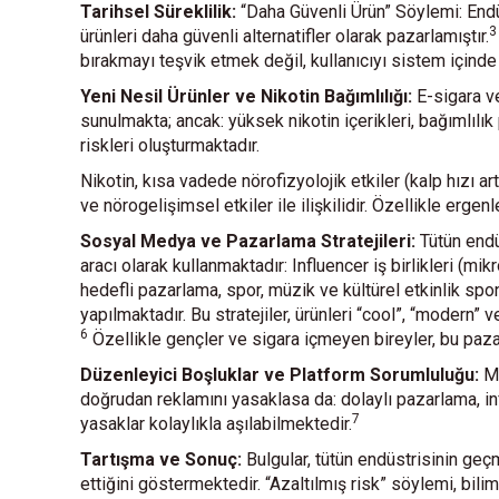
Tarihsel Süreklilik:
“Daha Güvenli Ürün” Söylemi: Endüs
3
ürünleri daha güvenli alternatifler olarak pazarlamıştır.
bırakmayı teşvik etmek değil, kullanıcıyı sistem için
Yeni Nesil Ürünler ve Nikotin Bağımlılığı:
E-sigara ve
sunulmakta; ancak: yüksek nikotin içerikleri, bağımlılık
riskleri oluşturmaktadır.
Nikotin, kısa vadede nörofizyolojik etkiler (kalp hızı 
ve nörogelişimsel etkiler ile ilişkilidir. Özellikle erge
Sosyal Medya ve Pazarlama Stratejileri:
Tütün endü
aracı olarak kullanmaktadır: Influencer iş birlikleri (mi
hedefli pazarlama, spor, müzik ve kültürel etkinlik spo
yapılmaktadır. Bu stratejiler, ürünleri “cool”, “modern”
6
Özellikle gençler ve sigara içmeyen bireyler, bu pazar
Düzenleyici Boşluklar ve Platform Sorumluluğu:
Me
doğrudan reklamını yasaklasa da: dolaylı pazarlama, in
7
yasaklar kolaylıkla aşılabilmektedir.
Tartışma ve Sonuç:
Bulgular, tütün endüstrisinin geçm
ettiğini göstermektedir. “Azaltılmış risk” söylemi, bilim