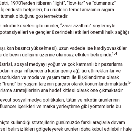
tri, 1970’lerden itibaren “light”, “low-tar” ve “dumansız”
İç endüstri belgeleri, bu ürünlerin temel amacının sigara
de tutmak olduğunu göstermektedir.
 nikotin keseleri gibi ürünler, “zarar azaltımı” söylemiyle
 potansiyelleri ve gençler üzerindeki etkileri önemli halk sağlığı
artışı, kan basıncı yükselmesi), uzun vadede ise kardiyovasküler
1,4
nlerde beyin gelişimi üzerine olumsuz etkileri belirgindir.
strisi, sosyal medyayı yoğun ve çok katmanlı bir pazarlama
krodan mega influencer’a kadar geniş ağ), ücretli reklamlar ve
nsorlukları ve moda ve yaşam tarzı ile ilişkilendirme olarak
5-
 ve “trend” bir yaşam tarzının parçası olarak konumlandırmaktadır.
lama stratejilerinin ana hedef kitlesi olarak öne çıkmaktadır.
vcut sosyal medya politikaları, tütün ve nikotin ürünlerinin
fluencer içerikleri ve marka yerleştirme gibi yöntemlerle bu
işte kullandığı stratejilerin günümüzde farklı araçlarla devam
sel belirsizlikleri gölgeleyerek ürünleri daha kabul edilebilir hale