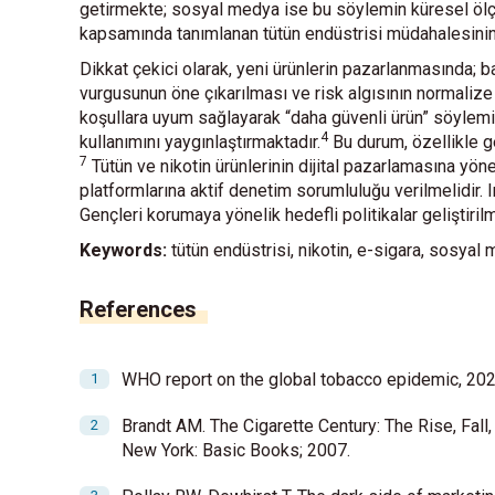
getirmekte; sosyal medya ise bu söylemin küresel öl
kapsamında tanımlanan tütün endüstrisi müdahalesinin g
Dikkat çekici olarak, yeni ürünlerin pazarlanmasında; ba
vurgusunun öne çıkarılması ve risk algısının normalize 
koşullara uyum sağlayarak “daha güvenli ürün” söylemi
4
kullanımını yaygınlaştırmaktadır.
Bu durum, özellikle ge
7
Tütün ve nikotin ürünlerinin dijital pazarlamasına yö
platformlarına aktif denetim sorumluluğu verilmelidir.
Gençleri korumaya yönelik hedefli politikalar geliştirilm
Keywords:
tütün endüstrisi, nikotin, e-sigara, sosyal 
References
WHO report on the global tobacco epidemic, 20
Brandt AM. The Cigarette Century: The Rise, Fal
New York: Basic Books; 2007.