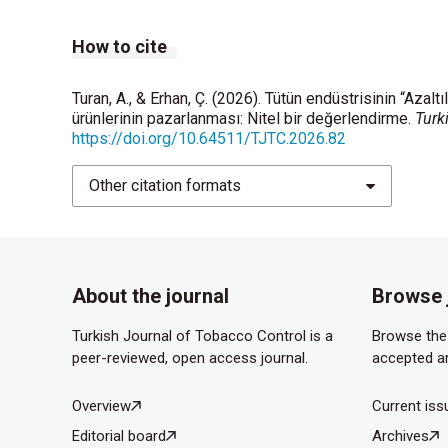
How to cite
Turan, A., & Erhan, Ç. (2026). Tütün endüstrisinin “Aza
ürünlerinin pazarlanması: Nitel bir değerlendirme.
Turk
https://doi.org/10.64511/TJTC.2026.82
Other citation formats
About the journal
Browse 
Turkish Journal of Tobacco Control is a
Browse the 
peer-reviewed, open access journal.
accepted ar
Overview
Current iss
Editorial board
Archives