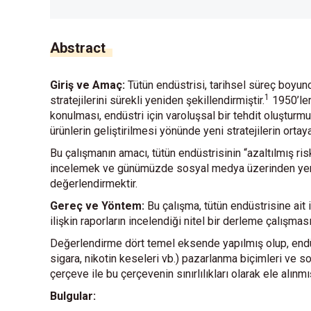
Abstract
Giriş ve Amaç:
Tütün endüstrisi, tarihsel süreç boyunc
1
stratejilerini sürekli yeniden şekillendirmiştir.
1950’ler
konulması, endüstri için varoluşsal bir tehdit oluşturmu
ürünlerin geliştirilmesi yönünde yeni stratejilerin ort
Bu çalışmanın amacı, tütün endüstrisinin “azaltılmış ris
incelemek ve günümüzde sosyal medya üzerinden yeni ne
değerlendirmektir.
Gereç ve Yöntem:
Bu çalışma, tütün endüstrisine ait i
ilişkin raporların incelendiği nitel bir derleme çalışması
Değerlendirme dört temel eksende yapılmış olup, endüstr
sigara, nikotin keseleri vb.) pazarlanma biçimleri ve s
çerçeve ile bu çerçevenin sınırlılıkları olarak ele alınmış
Bulgular: