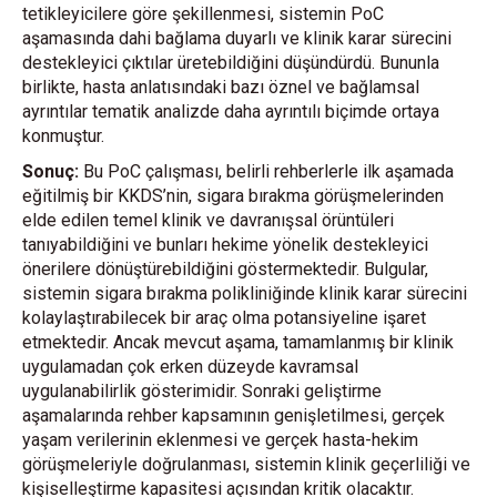
tetikleyicilere göre şekillenmesi, sistemin PoC
aşamasında dahi bağlama duyarlı ve klinik karar sürecini
destekleyici çıktılar üretebildiğini düşündürdü. Bununla
birlikte, hasta anlatısındaki bazı öznel ve bağlamsal
ayrıntılar tematik analizde daha ayrıntılı biçimde ortaya
konmuştur.
Sonuç:
Bu PoC çalışması, belirli rehberlerle ilk aşamada
eğitilmiş bir KKDS’nin, sigara bırakma görüşmelerinden
elde edilen temel klinik ve davranışsal örüntüleri
tanıyabildiğini ve bunları hekime yönelik destekleyici
önerilere dönüştürebildiğini göstermektedir. Bulgular,
sistemin sigara bırakma polikliniğinde klinik karar sürecini
kolaylaştırabilecek bir araç olma potansiyeline işaret
etmektedir. Ancak mevcut aşama, tamamlanmış bir klinik
uygulamadan çok erken düzeyde kavramsal
uygulanabilirlik gösterimidir. Sonraki geliştirme
aşamalarında rehber kapsamının genişletilmesi, gerçek
yaşam verilerinin eklenmesi ve gerçek hasta-hekim
görüşmeleriyle doğrulanması, sistemin klinik geçerliliği ve
kişiselleştirme kapasitesi açısından kritik olacaktır.