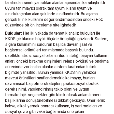
tarafından sınırlı yansıtılan alanlar açısından karşılaştırıldı.
Uyum tanımlayıcı olarak tam uyum, kısmi uyum ve
sınırlı/kaçırılan alan şeklinde sınıflandırıldı. Bu aşama,
gerçek klinik kullanım değerlendirmesinden önceki PoC
düzeyinde bir ön inceleme niteliğindedir.
Bulgular:
Her iki vakada da tematik analiz bulguları ile
KKDS çıktılarının büyük ölçüde örtüştüğü gözlendi. Sistem,
sigara kullanımını sürdüren başlıca davranışsal ve
bağlamsal örüntüleri tanımlamada başarılı bulundu;
özellikle stres, sosyal ortam, ritüel niteliği taşıyan kullanım
anları, önceki bırakma girişimleri, relaps öyküsü ve bırakma
sürecinde zorlanılan alanlar sistem tarafından tutarlı
biçimde yansıtıldı. Bunun yanında KKDS’nin yalnızca
mevcut örüntüleri sınıflandırmakla kalmayıp, bunları
davranışsal baş etme stratejileri, psikososyal destek
gereksinimi, yapılandırılmış takip planı ve uygun
farmakolojik seçenekler gibi klinik olarak anlamlı öneri
başlıklarına dönüştürebilmesi dikkat çekiciydi. Önerilerin;
kahve, alkol, yemek sonrası kullanım, iş yeri molaları ve
sosyal çevre gibi vaka bağlamında öne çıkan