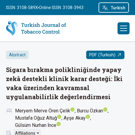
ISSN: 3108-589X
Online ISSN: 3108-3943
Turkish
PDF (Turkish)
Abstract
Sigara bırakma polikliniğinde yapay
zekâ destekli klinik karar desteği: İki
vaka üzerinden kavramsal
uygulanabilirlik değerlendirmesi
Meryem Merve Ören Çelik
Burcu Özkan
Mustafa Oğuz Altuğ
Ayşe Akay
Gülsüm Nurhan İnce
Affiliations