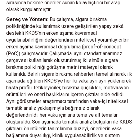
sırasında hekime öneriler sunan kolaylaştırıcı bir araç
olarak kurgulanmıştır.
Gereç ve Yöntem:
Bu çalışma, sigara bırakma
polikliniğinde kullanılmak üzere geliştirilen yapay zekâ
destekli KKDS’nin erken aşama kavramsal
uygulanabilirliğini değerlendiren niteliksel-yorumlayıcı bir
erken aşama kavramsal doğrulama (proof-of-concept
(PoC)) çalışmasıdır. Çalışmada, aynı standart anamnez
çerçevesi kullanılarak oluşturulmuş iki simüle sigara
bırakma polikliniği görüşme metni materyal olarak
kullanıldı. Belirli sigara bırakma rehberleri temel alınarak ilk
aşamada eğitilen KKDS’ye her iki vaka ayrı ayrı yüklenerek
hasta profili, tetikleyiciler, bırakma güçlükleri, motivasyon
örüntüleri ve öneri başlıklarını içeren çıktılar elde edildi.
Aynı görüşmeler araştırmacı tarafından vaka-içi niteliksel
tematik analiz yaklaşımıyla bağımsız olarak
değerlendirildi; her vaka için ana tema ve alt temalar
oluşturuldu. Son aşamada tematik analiz bulguları ile KKDS
çıktıları; örüntülerin tanımlanma düzeyi, önerilerin vaka
bağlamına duyarlılığı, klinik uygulanabilirlik ve sistem