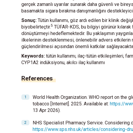
gerçek zamanlı uyarılar sunarak daha güvenli ve bireysel
basamakta sigara bırakma danışmanlığını destekleyici bir
Sonuç:
Tütün kullanımı, göz ardı edilen bir klinik değiş
5
biyobelirteçtir.
TÜFAR-KDS, bu bilgiyi görünür kılarak f
dönüştürmeyi hedeflemektedir. Bu yaklaşımın yaygınlaştır
ilkelerinin desteklenmesi, önlenebilir advers etkilerin 
güçlendirilmesi açısından önemli katkılar sağlayacaktır
Keywords:
tütün kullanımı, ilaç-tütün etkileşimleri, fa
CYP1A2 indüksiyonu, akılcı ilaç kullanımı
References
World Health Organization. WHO report on the g
tobacco [Internet]. 2025. Available at:
https://ww
13 Apr 2026).
NHS Specialist Pharmacy Service. Considering dru
https://www.sps.nhs.uk/articles/considering-dr