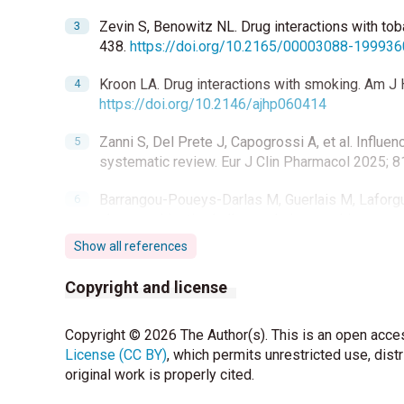
Zevin S, Benowitz NL. Drug interactions with to
438.
https://doi.org/10.2165/00003088-19993
Kroon LA. Drug interactions with smoking. Am J
https://doi.org/10.2146/ajhp060414
Zanni S, Del Prete J, Capogrossi A, et al. Influ
systematic review. Eur J Clin Pharmacol 2025; 8
Barrangou-Poueys-Darlas M, Guerlais M, Laforgue
pharmacokinetic challenge during smoking cessa
https://doi.org/10.1080/03602532.2020.18595
Show all references
World Health Organization. WHO clinical treatment
Copyright and license
Available at:
https://www.ncbi.nlm.nih.gov/boo
Copyright © 2026 The Author(s). This is an open acces
UK Medicines Information (UKMi). Smoking and med
License (CC BY)
https://greatermanchester.communitypharmacy.
, which permits unrestricted use, dist
original work is properly cited.
Smoking-and-medicines-interactions.pdf
(Acces