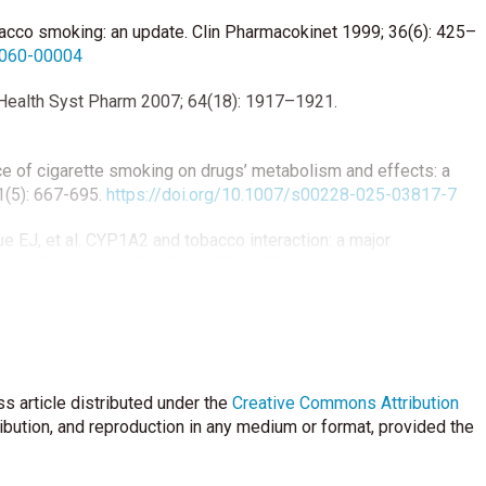
bacco smoking: an update. Clin Pharmacokinet 1999; 36(6): 425–
6060-00004
 Health Syst Pharm 2007; 64(18): 1917–1921.
ence of cigarette smoking on drugs’ metabolism and effects: a
1(5): 667-695.
https://doi.org/10.1007/s00228-025-03817-7
 EJ, et al. CYP1A2 and tobacco interaction: a major
tion. Drug Metab Rev 2021; 53(1): 30–44.
28
 guideline for tobacco cessation in adults [Internet]. 2024.
ks/NBK604674/
(Accessed on 13 Apr 2026).
s article distributed under the
icines interactions [Internet]. 2023. Available at:
Creative Commons Attribution
org.uk/wp-content/uploads/sites/118/2023/06/3.-UKMI-
ribution, and reproduction in any medium or format, provided the
sed on 12 Apr 2026).