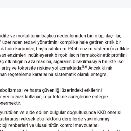
dite ve mortalitenin başlıca nedenlerinden biri olup, ilaç-ilaç
” üzerinden tedavi yönetimini komplike hale getiren kritik bir
ik hidrokarbonlar, başta sitokrom P450 enzim sistemi (özellikle
 enzimleri indükleyerek birçok ilacın farmakokinetik profilini
ç etkinliğinin azalmasına, sigaranın bırakılmasıyla birlikte ise
5,6
 artış ve toksisite riskine yol açmaktadır.
Ancak klinik
man reçeteleme kararlarına sistematik olarak entegre
abolizması ve hasta güvenliği üzerindeki etkilerini
 veri olarak kullanan, reçeteleme süreçlerine entegre
önermektir.
k yürütülen ve elde edilen bulgular doğrultusunda KKD önerisi
Uluslararası yüksek etki faktörlü dergilerde yayımlanmış
oloji rehberleri ve ulusal tütün kontrol mevzuatları