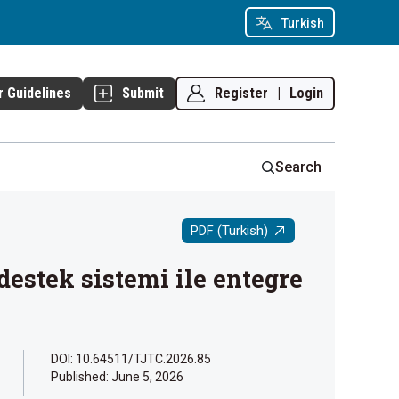
Turkish
Register
|
Login
r Guidelines
Submit
Search
PDF (Turkish)
destek sistemi ile entegre
DOI: 10.64511/TJTC.2026.85
Published:
June 5, 2026