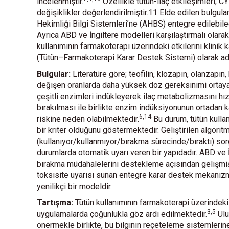
incelenmiştir.
Özellikle tütün-ilaç etkileşimleri, 
değişiklikler değerlendirilmiştir.11 Elde edilen bulgul
Hekimliği Bilgi Sistemleri’ne (AHBS) entegre edilebilec
Ayrıca ABD ve İngiltere modelleri karşılaştırmalı olarak 
kullanımının farmakoterapi üzerindeki etkilerini klin
(Tütün–Farmakoterapi Karar Destek Sistemi) olarak adla
Bulgular:
Literatüre göre; teofilin, klozapin, olanzapin, 
değişen oranlarda daha yüksek doz gereksinimi ortaya
çeşitli enzimleri indükleyerek ilaç metabolizmasını hız
bırakılması ile birlikte enzim indüksiyonunun ortadan k
6,14
riskine neden olabilmektedir.
Bu durum, tütün kull
bir kriter olduğunu göstermektedir. Geliştirilen algori
(kullanıyor/kullanmıyor/bırakma sürecinde/bıraktı) sorgu
durumlarda otomatik uyarı veren bir yapıdadır. ABD ve 
bırakma müdahalelerini destekleme açısından gelişmiş 
toksisite uyarısı sunan entegre karar destek mekanizmal
yenilikçi bir modeldir.
Tartışma:
Tütün kullanımının farmakoterapi üzerindeki e
3,5
uygulamalarda çoğunlukla göz ardı edilmektedir.
Ulu
önermekle birlikte, bu bilginin reçeteleme sistemlerine