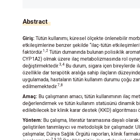
Abstract
Giriş:
Tütün kullanımı, küresel ölçekte önlenebilir morbi
etkileşimlerine benzer şekilde “ilaç-tütün etkileşimleri
1,2
faktördür.
Tütün dumanında bulunan polisiklik aromat
CYP1A2) olmak üzere ilaç metabolizmasında rol oynayan
3,4
değiştirmektedir.
Bu durum, sigara içen bireylerde ila
özellikle dar terapötik aralığa sahip ilaçların düzeyinde
uygulamada, hastaların tütün kullanım durumu çoğu za
7,8
edilmemektedir.
Amaç:
Bu çalışmanın amacı, tütün kullanımının ilaç met
değerlendirmek ve tütün kullanım statüsünü dinamik bir
edilebilecek bir klinik karar destek (KKD) algoritması 
Yöntem:
Bu çalışma, literatür taramasına dayalı olara
geliştirilen tanımlayıcı ve metodolojik bir çalışmadır. 
çalışmalar, Dünya Sağlık Örgütü raporları, klinik farmak
7,9,10