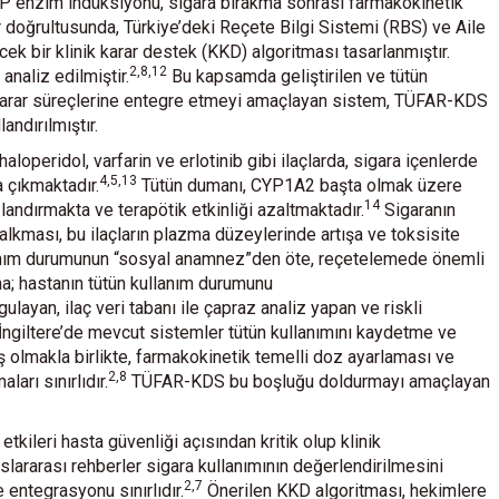
CYP enzim indüksiyonu, sigara bırakma sonrası farmakokinetik
ar doğrultusunda, Türkiye’deki Reçete Bilgi Sistemi (RBS) ve Aile
ek bir klinik karar destek (KKD) algoritması tasarlanmıştır.
2,8,12
analiz edilmiştir.
Bu kapsamda geliştirilen ve tütün
ik karar süreçlerine entegre etmeyi amaçlayan sistem, TÜFAR-KDS
ndırılmıştır.
haloperidol, varfarin ve erlotinib gibi ilaçlarda, sigara içenlerde
4,5,13
 çıkmaktadır.
Tütün dumanı, CYP1A2 başta olmak üzere
14
landırmakta ve terapötik etkinliği azaltmaktadır.
Sigaranın
alkması, bu ilaçların plazma düzeylerinde artışa ve toksisite
anım durumunun “sosyal anamnez”den öte, reçetelemede önemli
tma; hastanın tütün kullanım durumunu
layan, ilaç veri tabanı ile çapraz analiz yapan ve riskli
İngiltere’de mevcut sistemler tütün kullanımını kaydetme ve
olmakla birlikte, farmakokinetik temelli doz ayarlaması ve
2,8
arı sınırlıdır.
TÜFAR-KDS bu boşluğu doldurmayı amaçlayan
tkileri hasta güvenliği açısından kritik olup klinik
slararası rehberler sigara kullanımının değerlendirilmesini
2,7
 entegrasyonu sınırlıdır.
Önerilen KKD algoritması, hekimlere