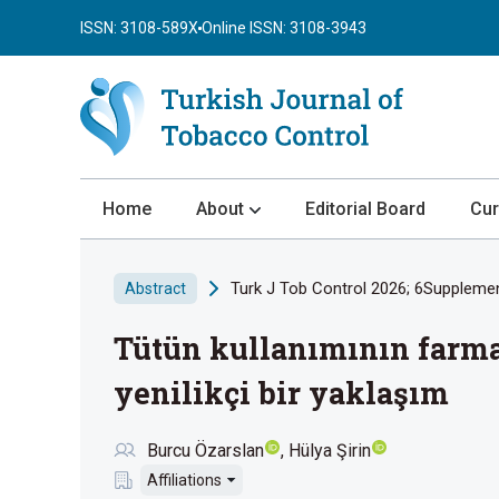
ISSN: 3108-589X
Online ISSN: 3108-3943
Home
About
Editorial Board
Cur
About the Journal
Turk J Tob Control 2026; 6Supplemen
Abstract
Author Guidelines
Tütün kullanımının farmak
Review Process
Publication Ethics
yenilikçi bir yaklaşım
Submission
Burcu Özarslan
Hülya Şirin
Privacy Statement
Affiliations