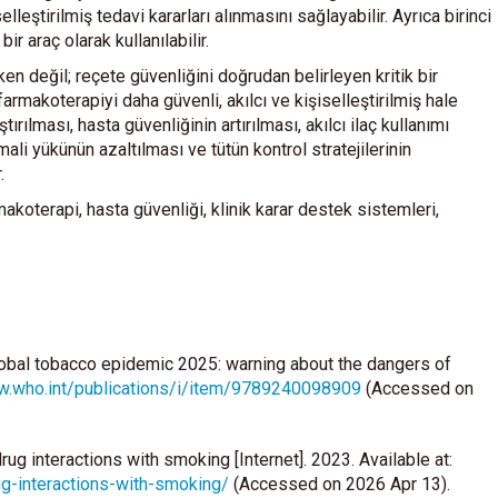
leştirilmiş tedavi kararları alınmasını sağlayabilir. Ayrıca birinci
 araç olarak kullanılabilir.
ken değil; reçete güvenliğini doğrudan belirleyen kritik bir
armakoterapiyi daha güvenli, akılcı ve kişiselleştirilmiş hale
ılması, hasta güvenliğinin artırılması, akılcı ilaç kullanımı
mali yükünün azaltılması ve tütün kontrol stratejilerinin
.
rmakoterapi, hasta güvenliği, klinik karar destek sistemleri,
lobal tobacco epidemic 2025: warning about the dangers of
w.who.int/publications/i/item/9789240098909
(Accessed on
g interactions with smoking [Internet]. 2023. Available at:
ug-interactions-with-smoking/
(Accessed on 2026 Apr 13).