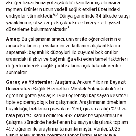
akciğer hasarlarına yol açabildiği kanıtlanmış olmasına
rağmen, ürünlerin uzun vadeli sağlık etkileri üzerindeki
6,7
endişeler sürmektedir.
Dünya genelinde 34 ülkede satışı
yasaklanmış olsa da, pek çok ülkede hala yeterli yasal
6
düzenleme bulunmamaktadır.
Amaç:
Bu çalışmanın amacı, üniversite öğrencilerinin e-
sigara kullanım prevalansını ve kullanım alışkanlıklarını
saptamak; bağımlılık düzeyleri ile duyusal beklentiler
arasındaki ilişkiyi ve bağımlılığa etki eden temel faktörleri
değerlendirerek sağlık politikalarına ışık tutacak veriler
sunmaktır.
Gereç ve Yöntemler:
Araştırma, Ankara Yıldırım Beyazıt
Üniversitesi Sağlık Hizmetleri Meslek Yüksekokulu’nda
öğrenim gören yaklaşık 1900 öğrenciyi kapsayan kesitsel
tipte epidemiyolojik bir çalışmadır. Araştırmanın örneklem
büyüklüğü; beklenen prevalans %50, güven aralığı %99 ve
hata payı %5 kabul edilerek 492 olarak hesaplanmıştır.8
Çalışma sürecinde hedeflenen bu sayıya ulaşılarak toplam
497 öğrenci ile araştırma tamamlanmıştır. Veriler, 2025
yılının aralık ayında çevrimiçi anket formu aracılığıyla