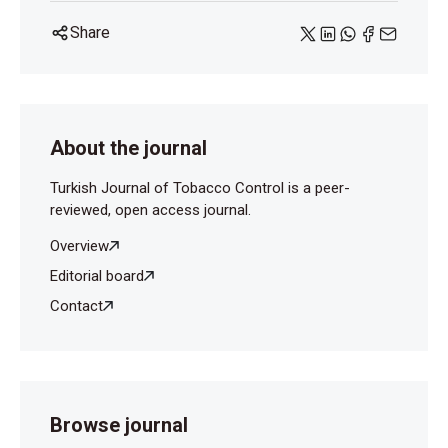
Tobacco Use Among Canadian Youth: Do We Need
Share
More Multi-Substance Prevention Programming? J
Prim Prev 2010; 31(3): 99-108.
https://doi.org/10.1007/s10935-010-0211-y
About the journal
Turkish Journal of Tobacco Control is a peer-
reviewed, open access journal.
Overview
Editorial board
Contact
Browse journal