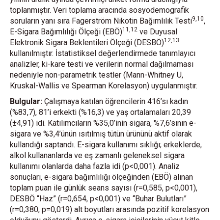
toplanmıştır. Veri toplama aracında sosyodemografik
9,10
soruların yanı sıra Fagerström Nikotin Bağımlılık Testi
,
11,12
E-Sigara Bağımlılığı Ölçeği (EBÖ)
ve Duyusal
12,13
Elektronik Sigara Beklentileri Ölçeği (DESBÖ)
kullanılmıştır. İstatistiksel değerlendirmede tanımlayıcı
analizler, ki-kare testi ve verilerin normal dağılmaması
nedeniyle non-parametrik testler (Mann-Whitney U,
Kruskal-Wallis ve Spearman Korelasyon) uygulanmıştır.
Bulgular:
Çalışmaya katılan öğrencilerin 416’sı kadın
(%83,7), 81’i erkekti (%16,3) ve yaş ortalamaları 20,39
(±4,91) idi. Katılımcıların %35,0’inin sigara, %7,6’sının e-
sigara ve %3,4’ünün ısıtılmış tütün ürününü aktif olarak
kullandığı saptandı. E-sigara kullanımı sıklığı; erkeklerde,
alkol kullananlarda ve eş zamanlı geleneksel sigara
kullanımı olanlarda daha fazla idi (p<0,001). Analiz
sonuçları, e-sigara bağımlılığı ölçeğinden (EBÖ) alınan
toplam puan ile günlük seans sayısı (r=0,585, p<0,001),
DESBÖ “Haz” (r=0,654, p<0,001) ve “Buhar Bulutları”
(r=0,380, p=0,019) alt boyutları arasında pozitif korelasyon