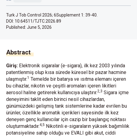
Turk J Tob Control 2026; 6Supplement 1: 39-40.
DOI: 10.64511/TJTC.2026.89
Published:
June 5, 2026
Abstract
Giriş:
Elektronik sigaralar (e-sigara), ilk kez 2003 yılında
patentlenmiş olup kısa sürede küresel bir pazar hacmine
1
ulaşmıştır.
Temelde bir batarya ve ısıtma elemanı içeren
bu cihazlar, nikotin ve çeşitli aromaları içeren likitleri
2,3
aerosol haline getirerek kullanıcıya ulaştırır.
Sigara içme
deneyimini taklit eden birinci nesil cihazlardan,
günümüzdeki gelişmiş tank sistemlerine kadar evrilen bu
ürünler, özellikle aromatik içerikleri sayesinde ilk kez
deneyen genç kullanıcılar için cazip bir başlangıç noktası
4,5
oluşturmaktadır.
Nikotinli e-sigaraların yüksek bağımlılık
potansiyeline sahip olduğu ve EVALI gibi akut, ciddi