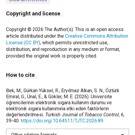
Zhu SH, Sun JY, Bonnevie E, Cummins SE, Gamst A,
Copyright and license
Yin L, et al. Four hundred and sixty brands of e-
cigarettes and counting: implications for product
Copyright © 2026 The Author(s). This is an open access
regulation. Tob Control 2014; 23(Suppl 3):iii3–9.
article distributed under the
Creative Commons Attribution
https://doi.org/10.1136/tobaccocontrol-2014-
License (CC BY)
, which permits unrestricted use,
051670
distribution, and reproduction in any medium or format,
provided the original work is properly cited.
Barrington-Trimis JL, Leventhal AM. Adolescents’
Use of “Pod Mod” E-Cigarettes — Urgent Concerns.
N Engl J Med 2018; 379(12): 1099-1102.
How to cite
https://doi.org/10.1056/NEJMp1805758
World Health Organization. Urgent action needed to
Bek, M., Gürkan Yüksel, R., Eryılmaz Alkan, S. N., Öztürk
Emiral, G., Ünal, E., & Gökler, M. E. (2026). Üniversite
protect children and prevent the uptake of e-
öğrencilerinin elektronik sigara kullanım durumu ve
cigarettes [Internet]. 2023. Available at:
elektronik sigara kullanımına etki eden faktörlerin
https://www.who.int/news/item/14-12-2023-urgent-
değerlendirilmesi.
Turkish Journal of Tobacco Control
,
6
,
action-needed-to-protect-children-and-prevent-the-
39-40.
https://doi.org/10.64511/TJTC.2026.89
uptake-of-e-cigarettes
(Accessed on 2023 Dec 14).
Other citation formats