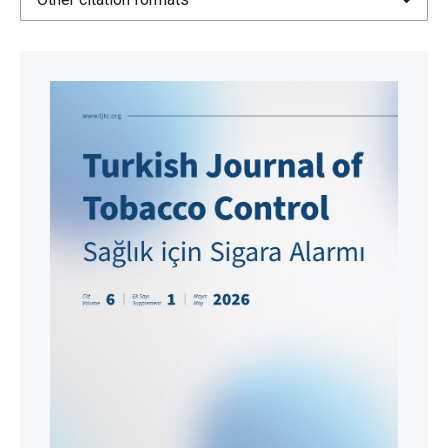
Centers for Disease Control and Prevention.
Outbreak of Severe Pulmonary Disease Linked with
E-cigarette Product Use [Internet]. 2020. Available at:
https://www.cdc.gov/tobacco/basic_information/e-
cigarettes/severe-lung-disease.html
(Accessed on
2023 Dec 28).
OpenEpi. OpenEpi - Toolkit Shell for Developing New
Applications [Internet]. 2025. Available at:
https://www.openepi.com/SampleSize/SSPropor.ht
m
(Accessed on 2025 Jan 8).
Heatherton TF, Kozlowski LT, Frecker RC, Fagerström
KO. The Fagerström Test for Nicotine Dependence: a
revision of the Fagerström Tolerance Questionnaire.
Br J Addict 1991; 86(9): 1119-1127.
https://doi.org/10.1111/j.1360-0443.1991.tb01879.x
Uysal MA, Kadakal F, Karşidağ C, Bayram NG, Uysal O,
Yilmaz V. Fagerström test for nicotine dependence:
reliability in a Turkish sample and factor analysis.