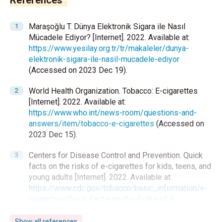
References
Maraşoğlu T. Dünya Elektronik Sigara ile Nasıl
Mücadele Ediyor? [Internet]. 2022. Available at:
https://www.yesilay.org.tr/tr/makaleler/dunya-
elektronik-sigara-ile-nasil-mucadele-ediyor
(Accessed on 2023 Dec 19).
World Health Organization. Tobacco: E-cigarettes
[Internet]. 2022. Available at:
https://www.who.int/news-room/questions-and-
answers/item/tobacco-e-cigarettes
(Accessed on
2023 Dec 15).
Centers for Disease Control and Prevention. Quick
facts on the risks of e-cigarettes for kids, teens, and
young adults [Internet]. 2022. Available at:
https://www.cdc.gov/tobacco/basic_information/e-
cigarettes/Quick-Facts-on-the-Risks-of-E-
cigarettes-for-Kids-Teens-and-Young-Adults.html
(Accessed on 2023 Dec 15).
Show all references