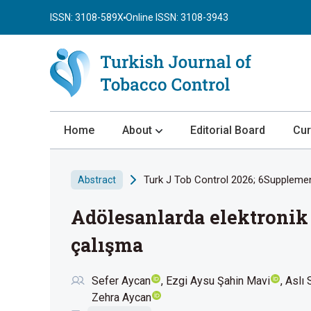
ISSN: 3108-589X
Online ISSN: 3108-3943
Home
About
Editorial Board
Cur
About the Journal
Turk J Tob Control 2026; 6Supplemen
Abstract
Author Guidelines
Adölesanlarda elektronik 
Review Process
Publication Ethics
çalışma
Submission
Sefer Aycan
Ezgi Aysu Şahin Mavi
Aslı 
Privacy Statement
Zehra Aycan