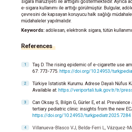
sigara maruziyeti ile arttığını göstermektedir. Ayrıca 
e-sigara kullanımı ile arttığı görülmüştür. Bulgular, adö
çevresini de kapsayan koruyucu halk sağlığı müdahalele
müdahaleler yapılmalıdır.
Keywords:
adölesan, elektronik sigara, tütün kullanım
References
Taş D. The rising epidemic of e-cigarette use am
67: 773-775.
https://doi.org/10.24953/turkjpedi
Türkiye İstatistik Kurumu. Adrese Dayalı Nüfus K
Available at:
https://veriportali.tuik.gov.tr/tr/pr
Can Oksay S, Bilgin G, Gürler E, et al. Prevalenc
tertiary pediatric clinic: insights from the new 
https://doi.org/10.24953/turkjpediatr.2025.7284
Villanueva-Blasco VJ, Belda-Ferri L, Vázquez-Ma