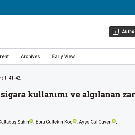
Autho
rent
Archives
Early View
t 1: 41-42.
sigara kullanımı ve algılanan zara
Saltabaş Şahin
Esra Gültekin Koç
Ayşe Gül Güven