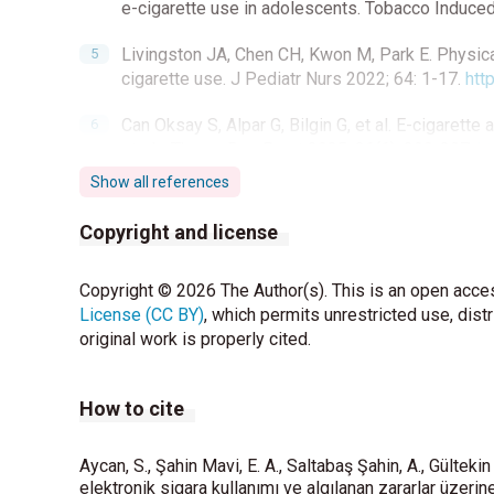
e-cigarette use in adolescents. Tobacco Induce
Livingston JA, Chen CH, Kwon M, Park E. Physic
cigarette use. J Pediatr Nurs 2022; 64: 1-17.
htt
Can Oksay S, Alpar G, Bilgin G, et al. E-cigarette a
study. Thorac Res Pract 2025; 26(6): 290-297.
ht
Show all references
Copyright and license
Copyright © 2026 The Author(s). This is an open acces
License (CC BY)
, which permits unrestricted use, dist
original work is properly cited.
How to cite
Aycan, S., Şahin Mavi, E. A., Saltabaş Şahin, A., Gülteki
elektronik sigara kullanımı ve algılanan zararlar üzerin