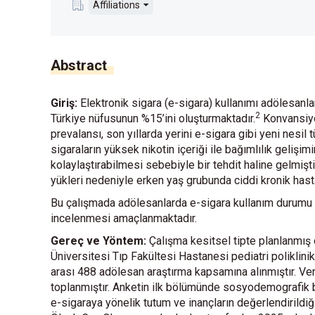
Affiliations
Abstract
Giriş:
Elektronik sigara (e-sigara) kullanımı adölesanlar
2
Türkiye nüfusunun %15’ini oluşturmaktadır.
Konvansiyo
prevalansı, son yıllarda yerini e-sigara gibi yeni nesil
sigaraların yüksek nikotin içeriği ile bağımlılık gelişi
kolaylaştırabilmesi sebebiyle bir tehdit haline gelmişti
yükleri nedeniyle erken yaş grubunda ciddi kronik hasta
Bu çalışmada adölesanlarda e-sigara kullanım durumu ile
incelenmesi amaçlanmaktadır.
Gereç ve Yöntem:
Çalışma kesitsel tipte planlanmış 
Üniversitesi Tıp Fakültesi Hastanesi pediatri poliklin
arası 488 adölesan araştırma kapsamına alınmıştır. Ver
toplanmıştır. Anketin ilk bölümünde sosyodemografik bi
e-sigaraya yönelik tutum ve inançların değerlendirildiğ