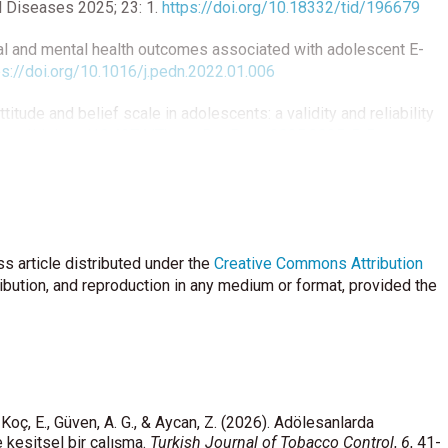
d Diseases 2025; 23: 1.
https://doi.org/10.18332/tid/196679
al and mental health outcomes associated with adolescent E-
ps://doi.org/10.1016/j.pedn.2022.01.006
ttitude and belief scale in adolescents: a validity and reliability
tps://doi.org/10.4274/ThoracResPract.2025.2025-5-5
s article distributed under the
Creative Commons Attribution
ribution, and reproduction in any medium or format, provided the
n Koç, E., Güven, A. G., & Aycan, Z. (2026). Adölesanlarda
e kesitsel bir çalışma.
Turkish Journal of Tobacco Control
,
6
, 41-