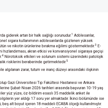
1
da giderek artan bir halk sağlığı sorunudur.
Adölesanlar,
nel sigara kullanımının adölesanlarda gözlenen yüksek
3
 tütün ve nikotin ürünlerine bırakma eğilimi göstermektedir.
E-
mini hızlandırması, akran etkisi ve konvansiyonel sigaraya geçişi
4
r.
Nörotoksik etkileri ve solunum sistemi üzerindeki patolojik
5
lık risklerini beraberinde getirmektedir.
 algılanan zarar, tutum ve inanç düzeyi arasındaki ilişkinin
olup Gazi Üniversitesi Tıp Fakültesi Hastanesi ve Ankara
iklerine Şubat-Nisan 2026 tarihleri arasında başvuran 10-19 yaş
iler yüz yüze, öz-bildirim esaslı 35 maddelik anket ile
lgilerin yer aldığı 17 soru yer almaktadır. İkinci bölümünde ise
i, beş alt boyut içeren 18 maddeli ECABA ölçeği kullanılmıştır.