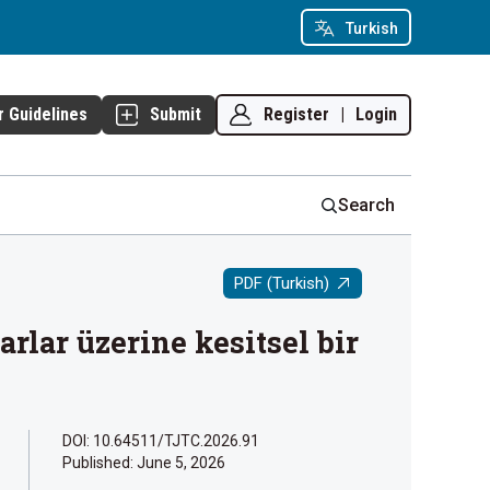
Turkish
Register
|
Login
r Guidelines
Submit
Search
PDF (Turkish)
rlar üzerine kesitsel bir
DOI: 10.64511/TJTC.2026.91
Published:
June 5, 2026