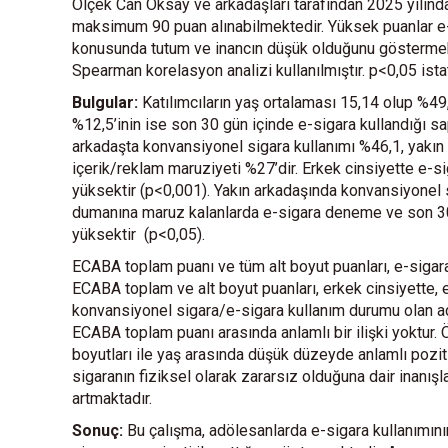
Ölçek Can Oksay ve arkadaşları tarafından 2025 yılında
maksimum 90 puan alınabilmektedir. Yüksek puanlar e-s
konusunda tutum ve inancın düşük olduğunu göstermekte
Spearman korelasyon analizi kullanılmıştır. p<0,05 istat
Bulgular:
Katılımcıların yaş ortalaması 15,14 olup %49,8
%12,5’inin ise son 30 gün içinde e-sigara kullandığı s
arkadaşta konvansiyonel sigara kullanımı %46,1, yakı
içerik/reklam maruziyeti %27’dir. Erkek cinsiyette e-
yüksektir (p<0,001). Yakın arkadaşında konvansiyonel s
dumanına maruz kalanlarda e-sigara deneme ve son 30 
yüksektir (p<0,05).
ECABA toplam puanı ve tüm alt boyut puanları, e-sigar
ECABA toplam ve alt boyut puanları, erkek cinsiyette, 
konvansiyonel sigara/e-sigara kullanım durumu olan ad
ECABA toplam puanı arasında anlamlı bir ilişki yoktur. Ö
boyutları ile yaş arasında düşük düzeyde anlamlı poziti
sigaranın fiziksel olarak zararsız olduğuna dair inanışl
artmaktadır.
Sonuç:
Bu çalışma, adölesanlarda e-sigara kullanımının 