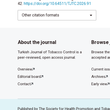
42.
https://doi.org/10.64511/TJTC.2026.91
Other citation formats
About the journal
Browse 
Turkish Journal of Tobacco Control is a
Browse the 
peer-reviewed, open access journal.
accepted ar
Overview
Current iss
Editorial board
Archives
Contact
Early view
Published by The Society for Health Promotion and Toba