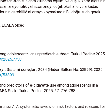
adölesanlarda e-sigara kullanma eğilimi ve düşük zarar algısının
lesanlara yönelik yalnızca bireyi değil; okul, aile ve arkadaş
rinin gerekliliğini ortaya koymaktadır. Bu doğrultuda gerekli
ı, ECABA ölçeği
ong adolescents: an unpredictable threat. Turk J Pediatr 2025;
atr.2025.7758
ayıt Sistemi sonuçları, 2024 (Haber Bülteni No: 53899). 2025.
ess/53899
e and predictors of e-cigarette use among adolescents in a
ECABA Scale. Turk J Pediatr 2025; 67: 776-788.
rtínez A. A systematic review on risk factors and reasons for