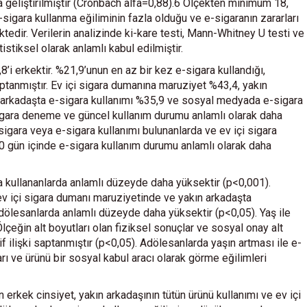
 geliştirilmiştir (Cronbach alfa=0,88).6 Ölçekten minimum 18,
igara kullanma eğiliminin fazla olduğu ve e-sigaranın zararları
dir. Verilerin analizinde ki-kare testi, Mann-Whitney U testi ve
istiksel olarak anlamlı kabul edilmiştir.
’i erkektir. %21,9’unun en az bir kez e-sigara kullandığı,
aptanmıştır. Ev içi sigara dumanına maruziyet %43,4, yakın
n arkadaşta e-sigara kullanımı %35,9 ve sosyal medyada e-sigara
sigara deneme ve güncel kullanım durumu anlamlı olarak daha
igara veya e-sigara kullanımı bulunanlarda ve ev içi sigara
gün içinde e-sigara kullanım durumu anlamlı olarak daha
a kullananlarda anlamlı düzeyde daha yüksektir (p<0,001).
ev içi sigara dumanı maruziyetinde ve yakın arkadaşta
ölesanlarda anlamlı düzeyde daha yüksektir (p<0,05). Yaş ile
lçeğin alt boyutları olan fiziksel sonuçlar ve sosyal onay alt
f ilişki saptanmıştır (p<0,05). Adölesanlarda yaşın artması ile e-
arı ve ürünü bir sosyal kabul aracı olarak görme eğilimleri
erkek cinsiyet, yakın arkadaşının tütün ürünü kullanımı ve ev içi