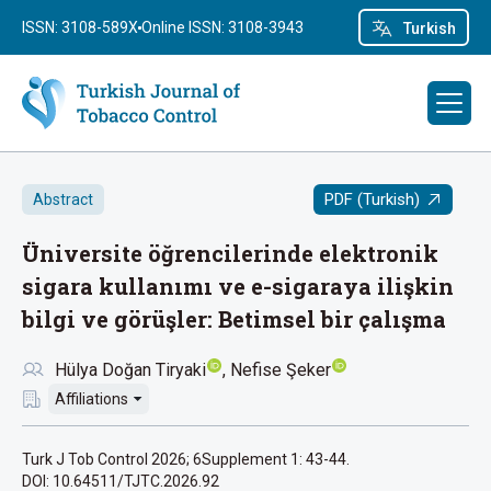
ISSN: 3108-589X
Online ISSN: 3108-3943
Turkish
PDF (Turkish)
Abstract
Üniversite öğrencilerinde elektronik
sigara kullanımı ve e-sigaraya ilişkin
bilgi ve görüşler: Betimsel bir çalışma
Hülya Doğan Tiryaki
Nefise Şeker
Affiliations
Turk J Tob Control 2026; 6Supplement 1: 43-44.
DOI: 10.64511/TJTC.2026.92