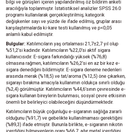
bilgi ve görüşleri içeren yapılandırılmış öz bildirim anketi
aracılığıyla toplanmıştır. İstatistiksel analizler SPSS 26.0
programı kullanılarak gerçekleştirilmiş; kategorik
değişkenler sayı ve yüzde ile ifade edilmiş, gruplar arası
karşılaştırmalarda ki-kare testi kullanılmış ve p<0,05
anlamlı kabul edilmiştir.
Bulgular:
Katılımcıların yaş ortalaması 21,7±2,7 yıl olup
%51,2’si kadındır. Katılımcıların %22,0’si aktif sigara
kullanıcısıdır. E-sigara farkındalığı yüksek (%76,8)
olmasına rağmen, katılımcıların %26,2’si en az bir kez e-
sigara denediğini bildirmiştir. E-sigara deneme nedenleri
arasında merak (%18,5) ve tat/aroma (%12,5) öne çıkarken,
sigarayı bırakma amacıyla kullanımın oldukça sınırlı olduğu
(%2,4) görülmüştür. Katılımcıların %44,6’sının çevresinde e-
sigara kullanan bireylerin bulunması, sosyal çevre etkisinin
önemli bir belirleyici olabileceğini düşündürmektedir.
Katılımcıların büyük çoğunluğu e-sigaranın sağlığa zararlı
olduğunu (%91,7) ve gebelikte kullanılmaması gerektiğini
(%89,3) ifade etmiştir. Bununla birlikte, e-sigaranın nikotin
içerdiğini bilmeyenlerin oranı %66,7, ağır metal içerdiğini