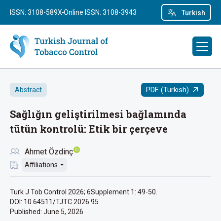
ISSN: 3108-589X
Online ISSN: 3108-3943
Turkish
PDF (Turkish)
Abstract
Sağlığın geliştirilmesi bağlamında
tütün kontrolü: Etik bir çerçeve
Ahmet Özdinç
Affiliations
Turk J Tob Control 2026; 6Supplement 1: 49-50.
DOI: 10.64511/TJTC.2026.95
Published:
June 5, 2026