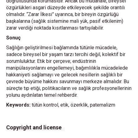
doğrultusunda korumasıdır. Ancak bu müdahale, bireysel
özgürlükleri asgari düzeyde etkileyecek şekilde orantılı
olmalıdır. “Zarar İlkesi” uyarınca, bir bireyin özgürlüğü
başkalarına (sağlık sistemine mali yük, pasif etkilenim)
zarar verdiği noktada kısıtlanması tartışılabilir.
Sonuç
Sağlığın geliştirilmesi bağlamında tütünle mücadele,
sadece bireysel bir yaşam tarzı tercihi değil, kolektif bir
sorumluluktur. Etik bir çerçeve; endüstrinin
manipülasyonlarını engellemeyi, bağımlılıkla mücadelede
hakkaniyeti sağlamayı ve gelecek nesillerin sağlıklı bir
çevrede büyüme hakkını savunmayı merkeze almalıdır. Bu
süreçte tıp etiği, politikacıların ve sağlık profesyonellerinin
yolunu aydınlatan temel rehberdir.
Keywords:
tütün kontrol, etik, özerklik, paternalizm
Copyright and license