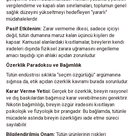
vergilendirme ve kapalı alan sınırlamaları, toplumun genel
sağlık düzeyini yükseltmeyi hedefleyen “yararlı”
müdahalelerdir.
Pasif Etkilenim:
Zarar vermeme ilkesi, sadece içiciyi
değil, tütün dumanına maruz kalan üçüncü kişileri de
kapsar. Kamusal alanlardaki kısıtlamalar, bireylerin kendi
iradeleri dışında fiziksel zarara uğramasını engelleme
amacı taşıdığı için ahlaki açıdan zorunludur.
Özerklik Paradoksu ve Bağımlılık
Tütün endüstrisi sıklıkla “seçim özgürlüğü” argümanına
sığınsa da, etik açıdan özerklik kavramı burada sorunludur.
Karar Verme Yetisi:
Gerçek bir özerklik, bireyin rasyonel
ve dış baskılardan bağımsız karar verebilmesini gerektirir.
Nikotin bağımlılığı, bireyin özgür iradesini kısıtlayan
psikolojik ve fizyolojik bir prangadır. Bu bağlamda, tütünle
mücadele aslında bireyin özerkliğini iade etme süreci
sayılabilir.
Bilgilendirilmiş Onam:
Tütün ürünlerinin riskleri