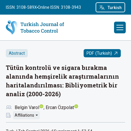
ISSN: 3108-589X
Online ISSN: 3108-3943
Turkish
PDF (Turkish)
Abstract
Tütün kontrolü ve sigara bırakma
alanında hemşirelik araştırmalarının
haritalandırılması: Bibliyometrik bir
analiz (2000-2026)
Belgin Varol
Ercan Özpolat
Affiliations