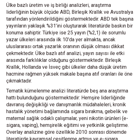
Ülke bazlı üretim ve iş birliği analizleri, araştırma
liderliğinin büyük ölçüde ABD, Birleşik Krallık ve Avustralya
tarafından yönlendirildiğini göstermektedir. ABD tek başına
yayınların yaklaşık %31’ini oluşturarak literatürde baskın bir
konuma sahiptir. Türkiye ise 25 yayın (%2,1) ile sorumlu
yazar ülkeleri arasında ilk 10’da yer almakta, ancak
uluslararası ortak yazarlık oranının düşük olması dikkat
çekmektedir. Ülke bazlı atıf analizi, yayın sayısı ile etki
arasında farklılıklar olduğunu göstermektedir. Birleşik
Krallık, Hollanda ve İsveç gibi ülkeler daha düşük üretim
hacmine rağmen yüksek makale başına atıf oranları ile öne
çıkmaktadır.
Tematik kümelenme analizi literatürde beş ana araştırma
hattı bulunduğunu göstermektedir: Hemşire liderliğinde
davranış değişikliği ve danışmanlık müdahaleleri, kronik
hastalık yönetimi bağlamında sigara bırakma, gebelik ve
maternal sağlık odaklı çalışmalar, yeni nikotin ürünleri (e-
sigara, vaping), hemşirelik eğitimi ve yetkinlik geliştirme.
Overlay analizine göre özellikle 2010 sonrası dönemde
literatürde kavramsal çeşitlenme artmış ve e-sigara,