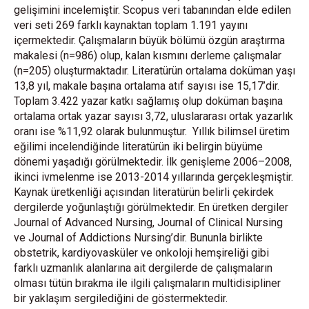
gelişimini incelemiştir. Scopus veri tabanından elde edilen
veri seti 269 farklı kaynaktan toplam 1.191 yayını
içermektedir. Çalışmaların büyük bölümü özgün araştırma
makalesi (n=986) olup, kalan kısmını derleme çalışmalar
(n=205) oluşturmaktadır. Literatürün ortalama doküman yaşı
13,8 yıl, makale başına ortalama atıf sayısı ise 15,17’dir.
Toplam 3.422 yazar katkı sağlamış olup doküman başına
ortalama ortak yazar sayısı 3,72, uluslararası ortak yazarlık
oranı ise %11,92 olarak bulunmuştur. Yıllık bilimsel üretim
eğilimi incelendiğinde literatürün iki belirgin büyüme
dönemi yaşadığı görülmektedir. İlk genişleme 2006–2008,
ikinci ivmelenme ise 2013-2014 yıllarında gerçekleşmiştir.
Kaynak üretkenliği açısından literatürün belirli çekirdek
dergilerde yoğunlaştığı görülmektedir. En üretken dergiler
Journal of Advanced Nursing, Journal of Clinical Nursing
ve Journal of Addictions Nursing’dir. Bununla birlikte
obstetrik, kardiyovasküler ve onkoloji hemşireliği gibi
farklı uzmanlık alanlarına ait dergilerde de çalışmaların
olması tütün bırakma ile ilgili çalışmaların multidisipliner
bir yaklaşım sergilediğini de göstermektedir.