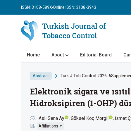
ISSN: 3108-589X
Online ISSN: 3108-3943
Home
About
Editorial Board
Cur
About the Journal
Turk J Tob Control 2026; 6Supplemen
Abstract
Author Guidelines
Elektronik sigara ve ısıtı
Review Process
Publication Ethics
Hidroksipiren (1-OHP) dü
Submission
Aslı Sena Ay
Göksel Koç Morgil
İsmet 
Privacy Statement
Affiliations