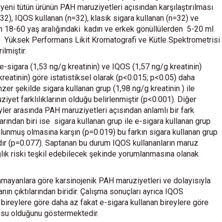
 yeni tütün ürünün PAH maruziyetleri açısından karşılaştırılması
32), IQOS kullanan (n=32), klasik sigara kullanan (n=32) ve
en 18-60 yaş aralığındaki kadın ve erkek gönüllülerden 5-20 ml
nde Yüksek Performans Likit Kromatografi ve Kütle Spektrometrisi
lmiştir.
-sigara (1,53 ng/g kreatinin) ve IQOS (1,57 ng/g kreatinin)
kreatinin) göre istatistiksel olarak (p<0.015; p<0.05) daha
er şekilde sigara kullanan grup (1,98 ng/g kreatinin ) ile
yet farklılıklarının olduğu belirlenmiştir (p<0.001). Diğer
yler arasında PAH maruziyetleri açısından anlamlı bir fark
rından biri ise sigara kullanan grup ile e-sigara kullanan grup
ulunmuş olmasına karşın (p=0.019) bu farkın sigara kullanan grup
ır (p=0.077). Saptanan bu durum IQOS kullananların maruz
lık riski teşkil edebilecek şekinde yorumlanmasına olanak
lanmayanlara göre karsinojenik PAH maruziyetleri ve dolayısıyla
ın çıktılarından biridir. Çalışma sonuçları ayrıca IQOS
 bireylere göre daha az fakat e-sigara kullanan bireylere göre
usu olduğunu göstermektedir.