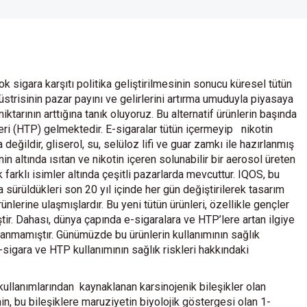
çok sigara karşıtı politika geliştirilmesinin sonucu küresel tütün
üstrisinin pazar payını ve gelirlerini artırma umuduyla piyasaya
iktarının arttığına tanık oluyoruz. Bu alternatif ürünlerin başında
nleri (HTP) gelmektedir. E-sigaralar tütün içermeyip nikotin
değildir, gliserol, su, selüloz lifi ve guar zamkı ile hazırlanmış
n altında ısıtan ve nikotin içeren solunabilir bir aerosol üreten
ak farklı isimler altında çeşitli pazarlarda mevcuttur. IQOS, bu
 sürüldükleri son 20 yıl içinde her gün değiştirilerek tasarım
nlerine ulaşmışlardır. Bu yeni tütün ürünleri, özellikle gençler
ştir. Dahası, dünya çapında e-sigaralara ve HTP’lere artan ilgiye
lanmamıştır. Günümüzde bu ürünlerin kullanımının sağlık
 e-sigara ve HTP kullanımının sağlık riskleri hakkındaki
kullanımlarından kaynaklanan karsinojenik bileşikler olan
in, bu bileşiklere maruziyetin biyolojik göstergesi olan 1-