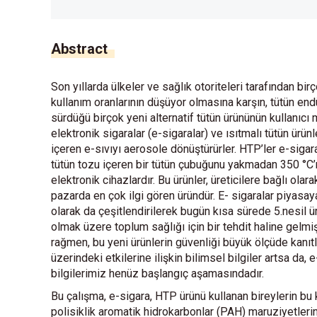
Abstract
Son yıllarda ülkeler ve sağlık otoriteleri tarafından bir
kullanım oranlarının düşüyor olmasına karşın, tütün end
sürdüğü birçok yeni alternatif tütün ürününün kullanıcı m
elektronik sigaralar (e-sigaralar) ve ısıtmalı tütün ürü
içeren e-sıvıyı aerosole dönüştürürler. HTP’ler e-sigara 
tütün tozu içeren bir tütün çubuğunu yakmadan 350 °C’ni
elektronik cihazlardır. Bu ürünler, üreticilere bağlı olar
pazarda en çok ilgi gören üründür. E- sigaralar piyasaya
olarak da çeşitlendirilerek bugün kısa sürede 5.nesil ürü
olmak üzere toplum sağlığı için bir tehdit haline gelmi
rağmen, bu yeni ürünlerin güvenliği büyük ölçüde kanıt
üzerindeki etkilerine ilişkin bilimsel bilgiler artsa da,
bilgilerimiz henüz başlangıç aşamasındadır.
Bu çalışma, e-sigara, HTP ürünü kullanan bireylerin bu 
polisiklik aromatik hidrokarbonlar (PAH) maruziyetlerin