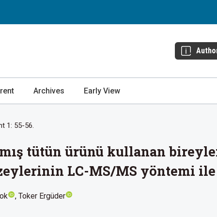
Autho
rent
Archives
Early View
t 1: 55-56.
lmış tütün ürünü kullanan bireyle
zeylerinin LC-MS/MS yöntemi ile
Çok
Toker Ergüder