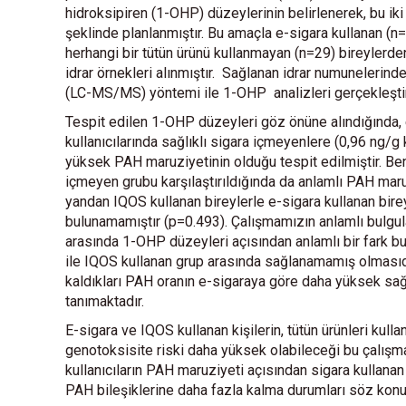
hidroksipiren (1-OHP) düzeylerinin belirlenerek, bu iki
şeklinde planlanmıştır. Bu amaçla e-sigara kullanan (n=
herhangi bir tütün ürünü kullanmayan (n=29) bireylerd
idrar örnekleri alınmıştır. Sağlanan idrar numuneleri
(LC-MS/MS) yöntemi ile 1-OHP analizleri gerçekleştiri
Tespit edilen 1-OHP düzeyleri göz önüne alındığında, e
kullanıcılarında sağlıklı sigara içmeyenlere (0,96 ng/g 
yüksek PAH maruziyetinin olduğu tespit edilmiştir. Benz
içmeyen grubu karşılaştırıldığında da anlamlı PAH maruzi
yandan IQOS kullanan bireylerle e-sigara kullanan bire
bulunamamıştır (p=0.493). Çalışmamızın anlamlı bulgula
arasında 1-OHP düzeyleri açısından anlamlı bir fark b
ile IQOS kullanan grup arasında sağlanamamış olmasıd
kaldıkları PAH oranın e-sigaraya göre daha yüksek sağ
tanımaktadır.
E-sigara ve IQOS kullanan kişilerin, tütün ürünleri kul
genotoksisite riski daha yüksek olabileceği bu çalışman
kullanıcıların PAH maruziyeti açısından sigara kullanan
PAH bileşiklerine daha fazla kalma durumları söz kon