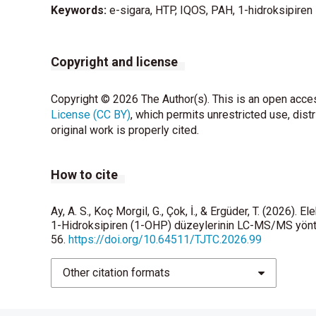
Keywords:
e-sigara, HTP, IQOS, PAH, 1-hidroksipiren
Copyright and license
Copyright © 2026 The Author(s). This is an open acces
License (CC BY)
, which permits unrestricted use, dist
original work is properly cited.
How to cite
Ay, A. S., Koç Morgil, G., Çok, İ., & Ergüder, T. (2026). E
1-Hidroksipiren (1-OHP) düzeylerinin LC-MS/MS yönte
56.
https://doi.org/10.64511/TJTC.2026.99
Other citation formats