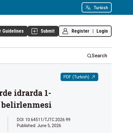
Turkish
Register
|
Login
r Guidelines
Submit
Search
PDF (Turkish)
rde idrarda 1-
 belirlenmesi
DOI: 10.64511/TJTC.2026.99
Published:
June 5, 2026