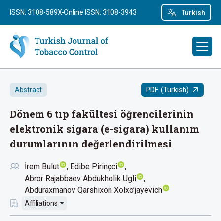
ISSN: 3108-589X
Online ISSN: 3108-3943
Turkish
PDF (Turkish)
Abstract
Dönem 6 tıp fakültesi öğrencilerinin
elektronik sigara (e-sigara) kullanım
durumlarının değerlendirilmesi
İrem Bulut
Edibe Pirinçci
Abror Rajabbaev Abdukholik Ugli
Abduraxmanov Qarshixon Xolxo’jayevich
Affiliations