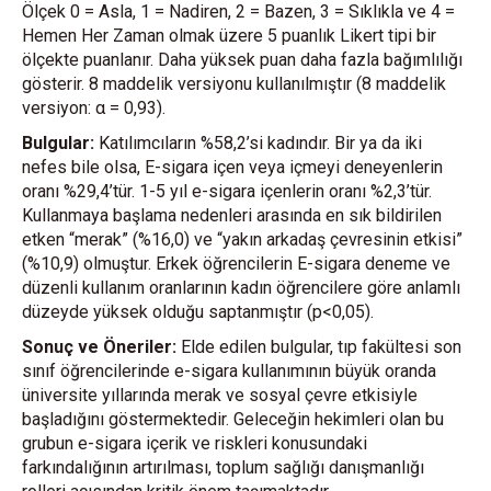
Ölçek 0 = Asla, 1 = Nadiren, 2 = Bazen, 3 = Sıklıkla ve 4 =
Hemen Her Zaman olmak üzere 5 puanlık Likert tipi bir
ölçekte puanlanır. Daha yüksek puan daha fazla bağımlılığı
gösterir. 8 maddelik versiyonu kullanılmıştır (8 maddelik
versiyon: α = 0,93).
Bulgular:
Katılımcıların %58,2’si kadındır. Bir ya da iki
nefes bile olsa, E-sigara içen veya içmeyi deneyenlerin
oranı %29,4’tür. 1-5 yıl e-sigara içenlerin oranı %2,3’tür.
Kullanmaya başlama nedenleri arasında en sık bildirilen
etken “merak” (%16,0) ve “yakın arkadaş çevresinin etkisi”
(%10,9) olmuştur. Erkek öğrencilerin E-sigara deneme ve
düzenli kullanım oranlarının kadın öğrencilere göre anlamlı
düzeyde yüksek olduğu saptanmıştır (p<0,05).
Sonuç ve Öneriler:
Elde edilen bulgular, tıp fakültesi son
sınıf öğrencilerinde e-sigara kullanımının büyük oranda
üniversite yıllarında merak ve sosyal çevre etkisiyle
başladığını göstermektedir. Geleceğin hekimleri olan bu
grubun e-sigara içerik ve riskleri konusundaki
farkındalığının artırılması, toplum sağlığı danışmanlığı