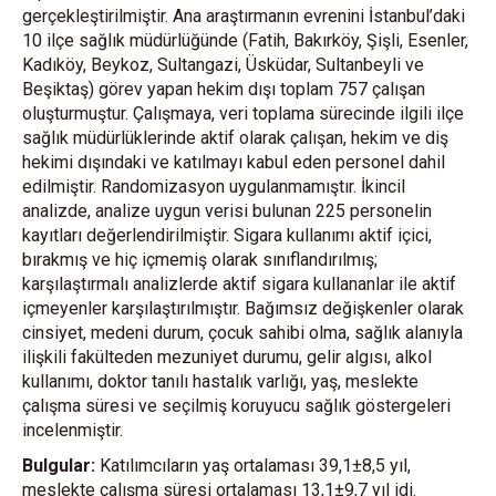
gerçekleştirilmiştir. Ana araştırmanın evrenini İstanbul’daki
10 ilçe sağlık müdürlüğünde (Fatih, Bakırköy, Şişli, Esenler,
Kadıköy, Beykoz, Sultangazi, Üsküdar, Sultanbeyli ve
Beşiktaş) görev yapan hekim dışı toplam 757 çalışan
oluşturmuştur. Çalışmaya, veri toplama sürecinde ilgili ilçe
sağlık müdürlüklerinde aktif olarak çalışan, hekim ve diş
hekimi dışındaki ve katılmayı kabul eden personel dahil
edilmiştir. Randomizasyon uygulanmamıştır. İkincil
analizde, analize uygun verisi bulunan 225 personelin
kayıtları değerlendirilmiştir. Sigara kullanımı aktif içici,
bırakmış ve hiç içmemiş olarak sınıflandırılmış;
karşılaştırmalı analizlerde aktif sigara kullananlar ile aktif
içmeyenler karşılaştırılmıştır. Bağımsız değişkenler olarak
cinsiyet, medeni durum, çocuk sahibi olma, sağlık alanıyla
ilişkili fakülteden mezuniyet durumu, gelir algısı, alkol
kullanımı, doktor tanılı hastalık varlığı, yaş, meslekte
çalışma süresi ve seçilmiş koruyucu sağlık göstergeleri
incelenmiştir.
Bulgular:
Katılımcıların yaş ortalaması 39,1±8,5 yıl,
meslekte çalışma süresi ortalaması 13,1±9,7 yıl idi.