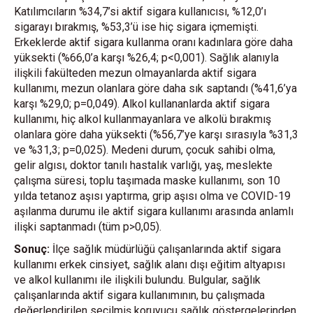
Katılımcıların %34,7’si aktif sigara kullanıcısı, %12,0’ı
sigarayı bırakmış, %53,3’ü ise hiç sigara içmemişti.
Erkeklerde aktif sigara kullanma oranı kadınlara göre daha
yüksekti (%66,0’a karşı %26,4; p<0,001). Sağlık alanıyla
ilişkili fakülteden mezun olmayanlarda aktif sigara
kullanımı, mezun olanlara göre daha sık saptandı (%41,6’ya
karşı %29,0; p=0,049). Alkol kullananlarda aktif sigara
kullanımı, hiç alkol kullanmayanlara ve alkolü bırakmış
olanlara göre daha yüksekti (%56,7’ye karşı sırasıyla %31,3
ve %31,3; p=0,025). Medeni durum, çocuk sahibi olma,
gelir algısı, doktor tanılı hastalık varlığı, yaş, meslekte
çalışma süresi, toplu taşımada maske kullanımı, son 10
yılda tetanoz aşısı yaptırma, grip aşısı olma ve COVID-19
aşılanma durumu ile aktif sigara kullanımı arasında anlamlı
ilişki saptanmadı (tüm p>0,05).
Sonuç:
İlçe sağlık müdürlüğü çalışanlarında aktif sigara
kullanımı erkek cinsiyet, sağlık alanı dışı eğitim altyapısı
ve alkol kullanımı ile ilişkili bulundu. Bulgular, sağlık
çalışanlarında aktif sigara kullanımının, bu çalışmada
değerlendirilen seçilmiş koruyucu sağlık göstergelerinden