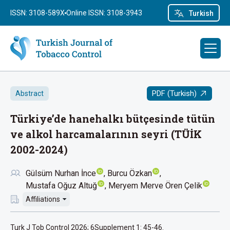
ISSN: 3108-589X
Online ISSN: 3108-3943
Turkish
PDF (Turkish)
Abstract
Türkiye’de hanehalkı bütçesinde tütün
ve alkol harcamalarının seyri (TÜİK
2002-2024)
Gülsüm Nurhan İnce
Burcu Özkan
Mustafa Oğuz Altuğ
Meryem Merve Ören Çelik
Affiliations
Turk J Tob Control 2026; 6Supplement 1: 45-46.