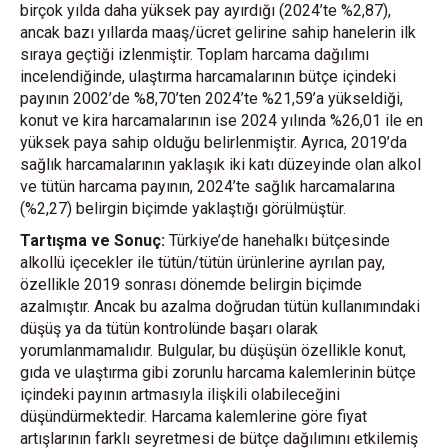
birçok yılda daha yüksek pay ayırdığı (2024’te %2,87),
ancak bazı yıllarda maaş/ücret gelirine sahip hanelerin ilk
sıraya geçtiği izlenmiştir. Toplam harcama dağılımı
incelendiğinde, ulaştırma harcamalarının bütçe içindeki
payının 2002’de %8,70’ten 2024’te %21,59’a yükseldiği,
konut ve kira harcamalarının ise 2024 yılında %26,01 ile en
yüksek paya sahip olduğu belirlenmiştir. Ayrıca, 2019’da
sağlık harcamalarının yaklaşık iki katı düzeyinde olan alkol
ve tütün harcama payının, 2024’te sağlık harcamalarına
(%2,27) belirgin biçimde yaklaştığı görülmüştür.
Tartışma ve Sonuç:
Türkiye’de hanehalkı bütçesinde
alkollü içecekler ile tütün/tütün ürünlerine ayrılan pay,
özellikle 2019 sonrası dönemde belirgin biçimde
azalmıştır. Ancak bu azalma doğrudan tütün kullanımındaki
düşüş ya da tütün kontrolünde başarı olarak
yorumlanmamalıdır. Bulgular, bu düşüşün özellikle konut,
gıda ve ulaştırma gibi zorunlu harcama kalemlerinin bütçe
içindeki payının artmasıyla ilişkili olabileceğini
düşündürmektedir. Harcama kalemlerine göre fiyat
artışlarının farklı seyretmesi de bütçe dağılımını etkilemiş