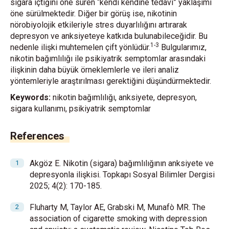
sigara içtiğini öne süren “kendi kendine tedavi” yaklaşımı
öne sürülmektedir. Diğer bir görüş ise, nikotinin
nörobiyolojik etkileriyle stres duyarlılığını artırarak
depresyon ve anksiyeteye katkıda bulunabileceğidir. Bu
1-3
nedenle ilişki muhtemelen çift yönlüdür.
Bulgularımız,
nikotin bağımlılığı ile psikiyatrik semptomlar arasındaki
ilişkinin daha büyük örneklemlerle ve ileri analiz
yöntemleriyle araştırılması gerektiğini düşündürmektedir.
Keywords:
nikotin bağımlılığı, anksiyete, depresyon,
sigara kullanımı, psikiyatrik semptomlar
References
Akgöz E. Nikotin (sigara) bağımlılığının anksiyete ve
depresyonla ilişkisi. Topkapı Sosyal Bilimler Dergisi
2025; 4(2): 170-185.
Fluharty M, Taylor AE, Grabski M, Munafò MR. The
association of cigarette smoking with depression