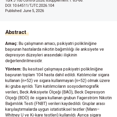
Turk J Tob Control 2026; 6Supplement 1: 65-66.
DOI: 10.64511/TJTC.2026.104
Published:
June 5, 2026
Abstract
Amaç:
Bu çalışmanın amacı, psikiyatri polikliniğine
başvuran hastalarda nikotin bağımlılığı ile anksiyete ve
depresyon düzeyleri arasındaki ilişkinin
değerlendirilmesidir.
Yöntem:
Bu kesitsel çalışmaya psikiyatri polikliniğine
başvuran toplam 104 hasta dahil edildi. Katılımcılar sigara
kullanan (n=52) ve sigara kullanmayan (n=52) olmak üzere
iki gruba ayrıldı. Tüm katılımcıların sosyodemografik
verileri, Beck Anksiyete Ölçeği (BAÖ), Beck Depresyon
Ölçeği (BDÖ) ile sigara kullanan grubun Fagerström Nikotin
Bağımlılık Testi (FNBT) verileri kaydedildi. Gruplar arası
karşılaştırmalarda uygun istatistiksel testler (Mann–
Whitney U ve Ki-kare testleri) kullanıldı. Ayrıca sigara