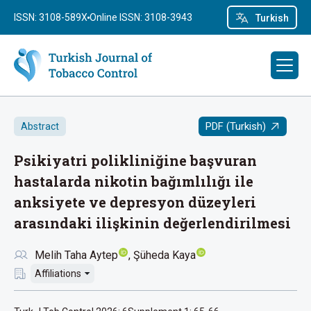
ISSN: 3108-589X
Online ISSN: 3108-3943
Turkish
PDF (Turkish)
Abstract
Psikiyatri polikliniğine başvuran
hastalarda nikotin bağımlılığı ile
anksiyete ve depresyon düzeyleri
arasındaki ilişkinin değerlendirilmesi
Melih Taha Aytep
Şüheda Kaya
Affiliations